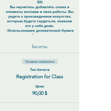
$90
Вы научитесь добавлять слова и
элементы коллажа в свои работы. Вы
уедете с произведением искусства,
которым будете гордиться, повесив
его у себя дома.
· Использование деликатесной бумаги
для добавления слов.
· Использование ручек и красок,
чтобы украсить свои работы словами
Билеты
· Вы узнаете, как добавлять элементы
коллажа, не создавая складок
· Вы будете использовать штампы и
Продажа завершена
трафареты для добавления
формулировок.
Тип билета
Registration for Class
Цена
90,00 $