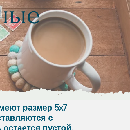
ные
еют размер 5x7
ставляются с
остается пустой,