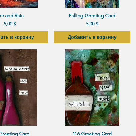
рый просмотр
Быстрый просмотр
re and Rain
Falling-Greeting Card
Цена
Цена
5,00 $
5,00 $
ить в корзину
Добавить в корзину
рый просмотр
Быстрый просмотр
Greeting Card
416-Greeting Card