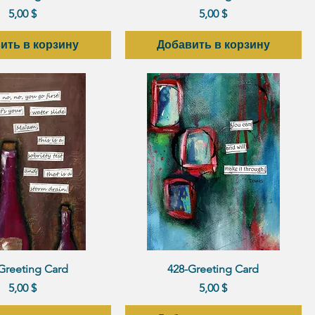
Цена
Цена
5,00 $
5,00 $
ить в корзину
Добавить в корзину
рый просмотр
Быстрый просмотр
Greeting Card
428-Greeting Card
Цена
Цена
5,00 $
5,00 $