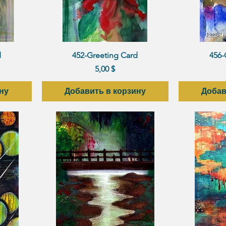
р
Быстрый просмотр
Быст
d
452-Greeting Card
456-
Цена
5,00 $
ну
Добавить в корзину
Добав