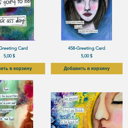
рый просмотр
Быстрый просмотр
Greeting Card
458-Greeting Card
Цена
Цена
5,00 $
5,00 $
ить в корзину
Добавить в корзину