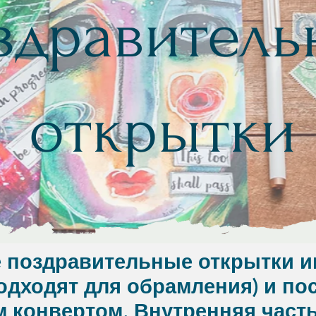
здравитель
открытки
 поздравительные открытки им
одходят для обрамления) и по
 конвертом. Внутренняя часть 