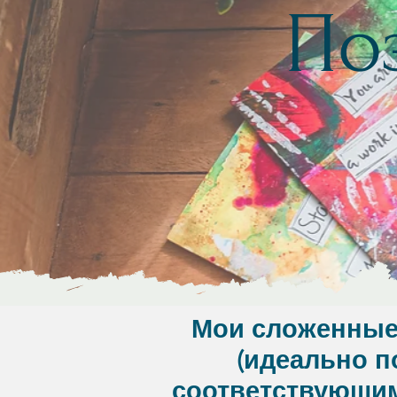
По
Мои сложенные
(идеально п
соответствующим