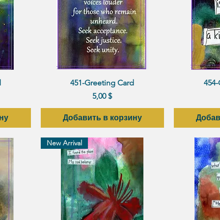
р
Быстрый просмотр
Быст
d
451-Greeting Card
454-
Цена
5,00 $
ну
Добавить в корзину
Добав
New Arrival