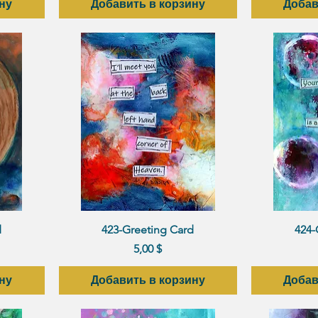
ну
Добавить в корзину
Добав
р
Быстрый просмотр
Быст
d
423-Greeting Card
424-
Цена
5,00 $
ну
Добавить в корзину
Добав