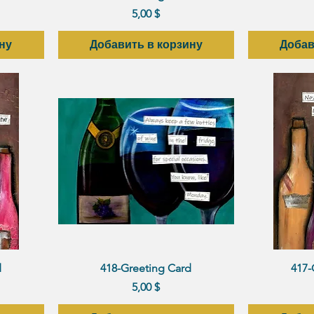
Цена
5,00 $
ну
Добавить в корзину
Добав
р
Быстрый просмотр
Быст
d
418-Greeting Card
417-
Цена
5,00 $