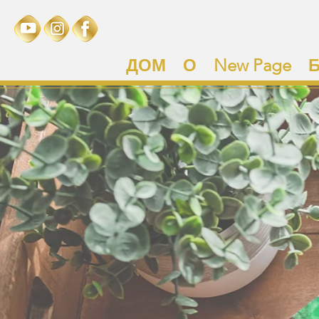
ДОМ
О
New Page
Б