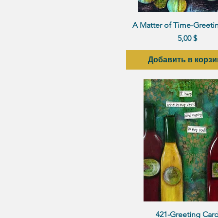
Быстрый просмот
A Matter of Time-Greeti
Цена
5,00 $
Добавить в корзи
Быстрый просмот
421-Greeting Car