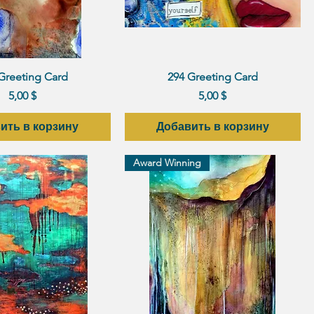
рый просмотр
Быстрый просмотр
Greeting Card
294 Greeting Card
Цена
Цена
5,00 $
5,00 $
ить в корзину
Добавить в корзину
Award Winning