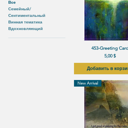
Все
Семейный/
Сентиментальный
Винная тематика
Вдохновляющий
Быстрый просмот
453-Greeting Car
Цена
5,00 $
Добавить в корзи
New Arrival