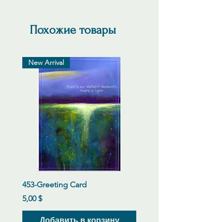
Похожие товары
New Arrival
453-Greeting Card
Цена
5,00 $
Добавить в корзину