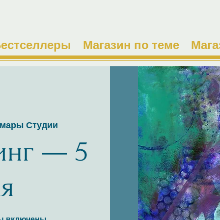
естселлеры
Магазин по теме
Мага
амары Студии
инг — 5
я
ы включены