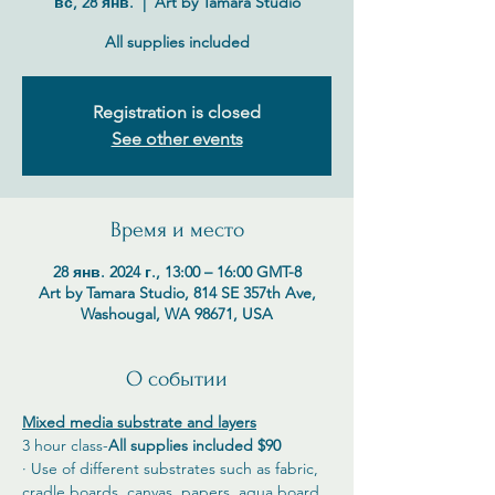
вс, 28 янв.
  |  
Art by Tamara Studio
All supplies included
Registration is closed
See other events
Время и место
28 янв. 2024 г., 13:00 – 16:00 GMT-8
Art by Tamara Studio, 814 SE 357th Ave,
Washougal, WA 98671, USA
О событии
Mixed media substrate and layers
3 hour class-
All supplies included $90
· Use of different substrates such as fabric, 
cradle boards, canvas, papers, aqua board, 