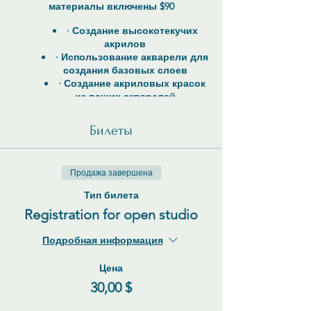
материалы включены $90
· Создание высокотекучих
акрилов
· Использование акварели для
создания базовых слоев
· Создание акриловых красок
из ваших акварелей
· Узнайте, как изолировать
свои акварели, чтобы они не
Билеты
активировались водой
· Использование Neocolor ll,
Stabilo Woody's, цветных
Продажа завершена
карандашей, древесного угля,
графита и фломастеров для
Тип билета
нанесения пометок
Registration for open studio
· Смешивание мягкой пастели,
блоков и карандашей Inktense,
Подробная информация
панорамной пастели и других
материалов с акриловыми
красками для достижения
Цена
потрясающих результатов.
30,00 $
· Я покажу вам, как стать
«миксологом» с вашими