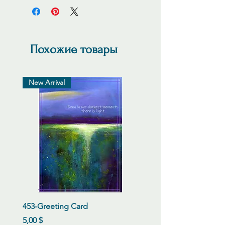
artist.
Похожие товары
New Arrival
453-Greeting Card
Цена
5,00 $