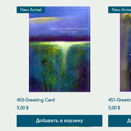
New Arrival
New Arriva
Быстрый просмотр
453-Greeting Card
451-Greeti
Цена
Цена
5,00 $
5,00 $
Добавить в корзину
Д
New Arrival
New Arrival
New Arrival
New Arriva
New Arriva
New Arriva