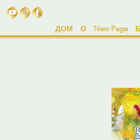
ДОМ
О
New Page
Б