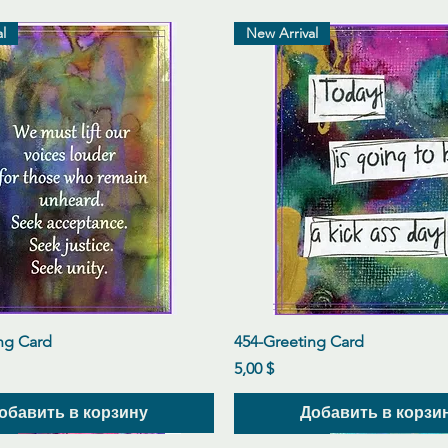
l
New Arrival
Быстрый просмотр
Быстрый просмот
ng Card
454-Greeting Card
Цена
5,00 $
обавить в корзину
Добавить в корзи
l
l
l
New Arrival
New Arrival