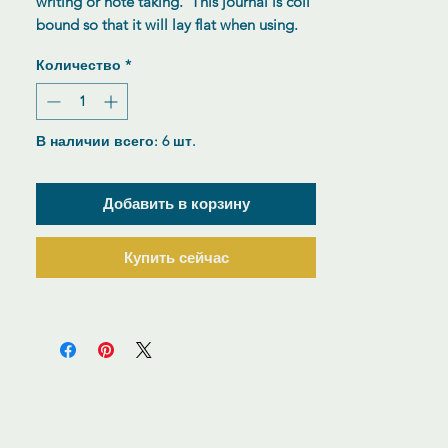
writing or note taking. This journal is coil
bound so that it will lay flat when using.
Количество
*
В наличии всего: 6 шт.
Добавить в корзину
Купить сейчас