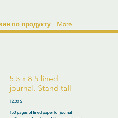
зин по продукту
More
5.5 x 8.5 lined
journal. Stand tall
Цена
12,00 $
150 pages of lined paper for journal