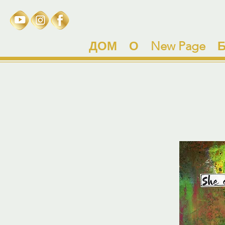
ДОМ
О
New Page
Б