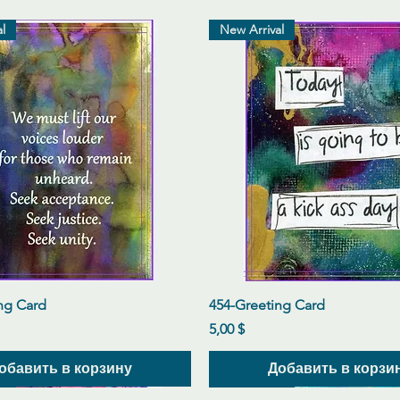
l
New Arrival
Быстрый просмотр
Быстрый просмот
ng Card
454-Greeting Card
Цена
5,00 $
обавить в корзину
Добавить в корзи
l
l
l
New Arrival
New Arrival