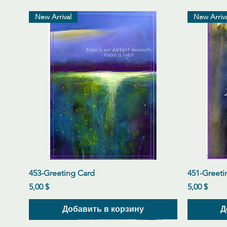
New Arrival
New Arriva
Быстрый просмотр
453-Greeting Card
451-Greeti
Цена
Цена
5,00 $
5,00 $
Добавить в корзину
Д
New Arrival
New Arrival
New Arrival
New Arriva
New Arriva
New Arriva