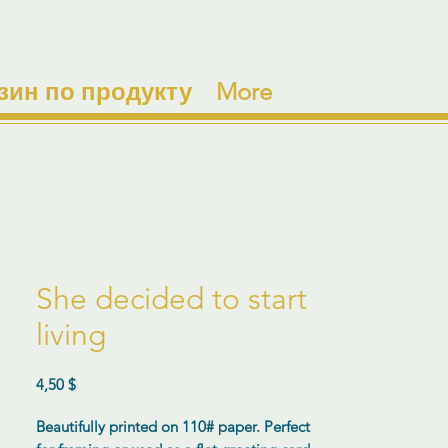
зин по продукту
More
She decided to start
living
Цена
4,50 $
Beautifully printed on 110# paper. Perfect