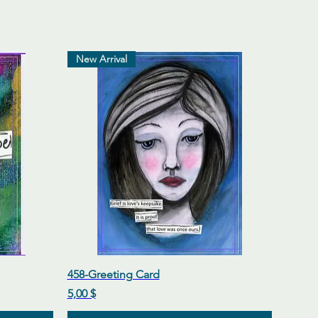
New Arrival
р
Быстрый просмотр
458-Greeting Card
Цена
5,00 $