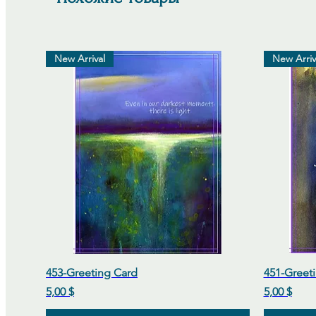
New Arrival
New Arriv
Быстрый просмотр
453-Greeting Card
451-Greet
Цена
Цена
5,00 $
5,00 $