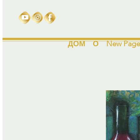
ДОМ
О
New Pag