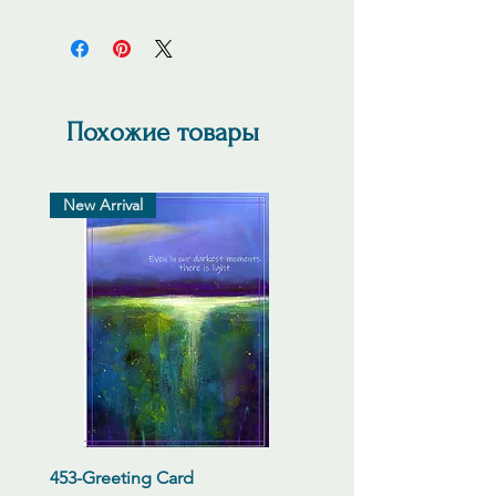
Shipping cost will be adjusted to
reflect actual cost and confirmed via
email before shipping.
Похожие товары
New Arrival
453-Greeting Card