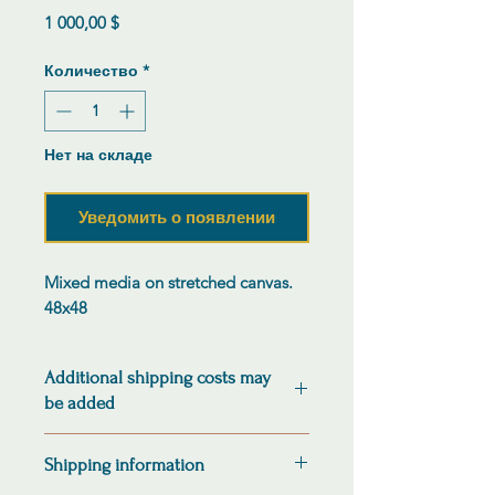
Цена
1 000,00 $
Количество
*
Нет на складе
Уведомить о появлении
Mixed media on stretched canvas.
48x48
Additional shipping costs may
be added
Shipping cost will be adjusted to
Shipping information
reflect actual cost and confirmed via
email before shipping.