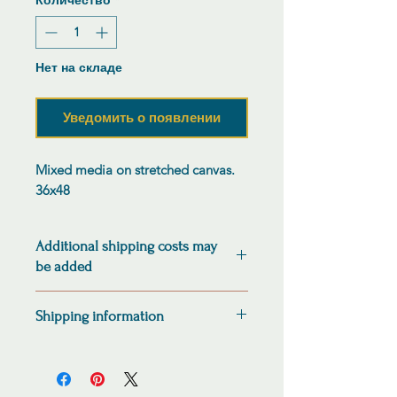
Количество
*
Нет на складе
Уведомить о появлении
Mixed media on stretched canvas.
36x48
Additional shipping costs may
be added
Shipping cost will be adjusted to
Shipping information
reflect actual cost and confirmed via
email before shipping.
Shipping cost will be adjusted to
reflect actual cost and confirmed via
email before shipping.