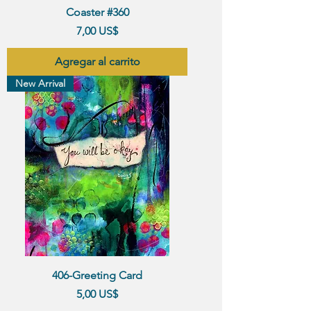
Coaster #360
Precio
7,00 US$
Agregar al carrito
New Arrival
406-Greeting Card
Precio
5,00 US$