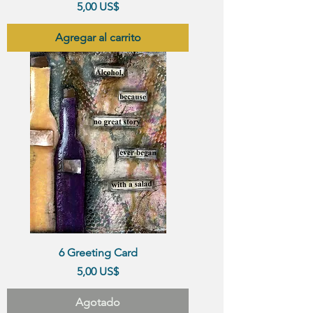
Precio
5,00 US$
Agregar al carrito
6 Greeting Card
Precio
5,00 US$
Agotado