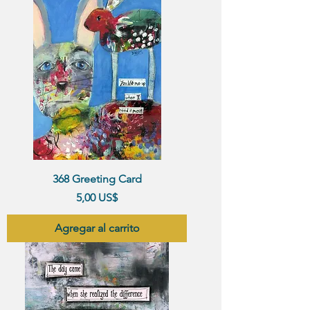
368 Greeting Card
Precio
5,00 US$
Agregar al carrito