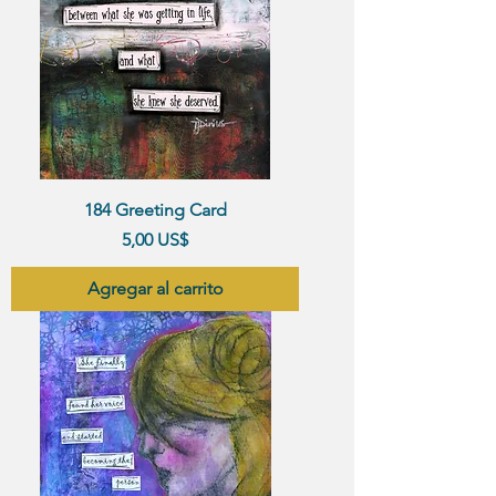
184 Greeting Card
Precio
5,00 US$
Agregar al carrito