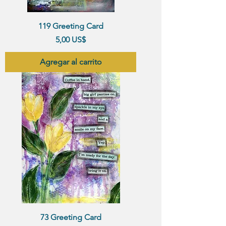
119 Greeting Card
Precio
5,00 US$
Agregar al carrito
73 Greeting Card