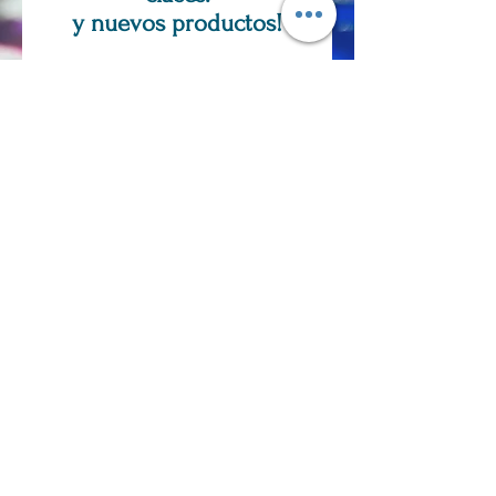
y nuevos productos!
Suscríbase ahora
SOLO POR CITA
PREGUNTAS,
COMENTARIOS,
PEDIDOS
PERSONALIZADOS?
Correo electrónico:
tjdinius@gmail.com
Teléfono:
360-904-9574