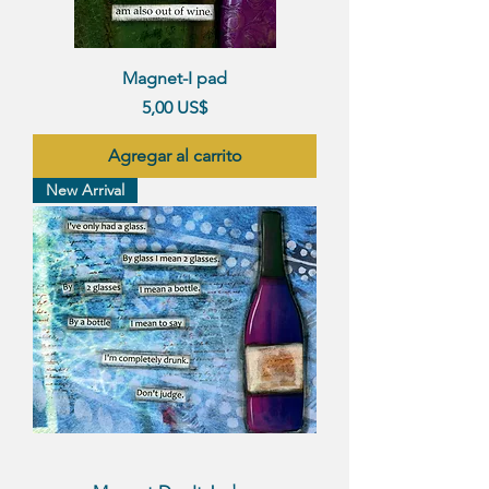
Magnet-I pad
Precio
5,00 US$
Agregar al carrito
New Arrival