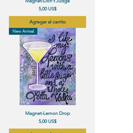
Magnet-Don't Judge
Precio
5,00 US$
Agregar al carrito
New Arrival
Magnet-Lemon Drop
Precio
5,00 US$