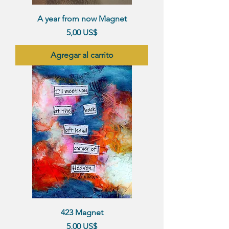
A year from now Magnet
Precio
5,00 US$
Agregar al carrito
423 Magnet
Precio
5,00 US$