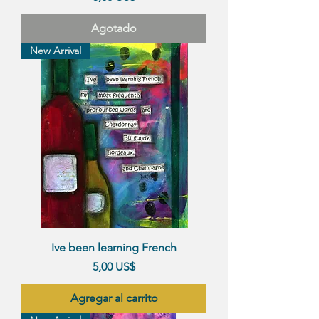
Agotado
New Arrival
Ive been learning French
Precio
5,00 US$
Agregar al carrito