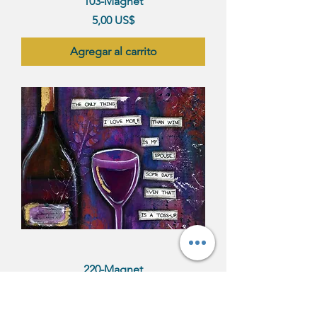
103-Magnet
Precio
5,00 US$
Agregar al carrito
220-Magnet
Precio
5,00 US$