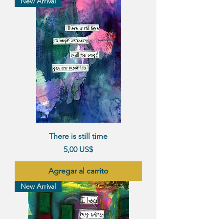
New Arrival
There is still time
Precio
5,00 US$
Agregar al carrito
New Arrival