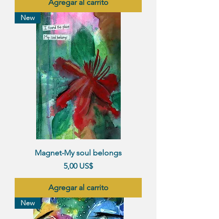
Agregar al carrito
New
Magnet-My soul belongs
Precio
5,00 US$
Agregar al carrito
New