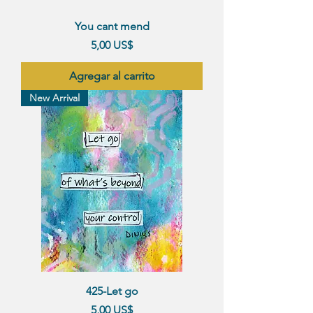
You cant mend
Precio
5,00 US$
Agregar al carrito
New Arrival
425-Let go
Precio
5,00 US$