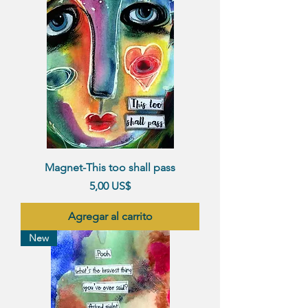
Magnet-This too shall pass
Precio
5,00 US$
Agregar al carrito
New