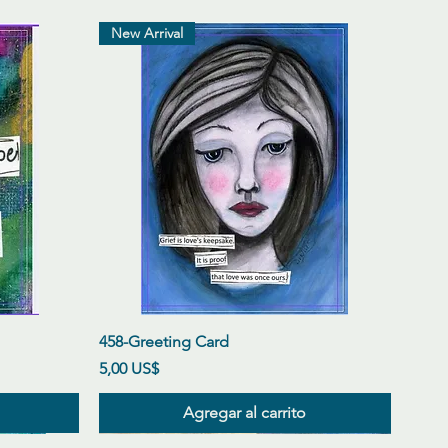
New Arrival
Vista rápida
458-Greeting Card
Precio
5,00 US$
Agregar al carrito
New Arrival