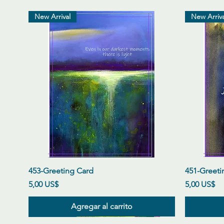
New Arrival
New Arriva
Vista rápida
453-Greeting Card
451-Greeti
Precio
Precio
5,00 US$
5,00 US$
Agregar al carrito
New Arrival
New Arrival
New Arrival
New Arriva
New Arriva
New Arriva