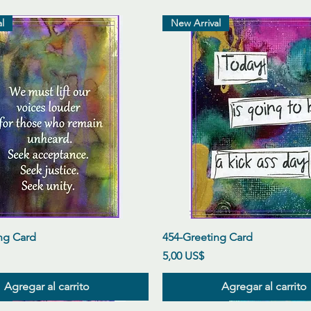
l
New Arrival
Vista rápida
Vista rápida
ng Card
454-Greeting Card
Precio
5,00 US$
Agregar al carrito
Agregar al carrito
l
l
l
New Arrival
New Arrival