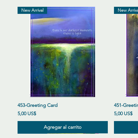
New Arrival
New Arriva
Vista rápida
453-Greeting Card
451-Greeti
Precio
Precio
5,00 US$
5,00 US$
Agregar al carrito
New Arrival
New Arrival
New Arrival
New Arriva
New Arriva
New Arriva