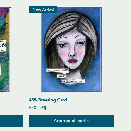
New Arrival
Vista rápida
458-Greeting Card
Precio
5,00 US$
Agregar al carrito
New Arrival