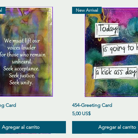
l
New Arrival
Vista rápida
Vista rápida
ng Card
454-Greeting Card
Precio
5,00 US$
Agregar al carrito
Agregar al carrito
l
l
l
New Arrival
New Arrival