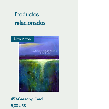
Productos
relacionados
New Arrival
453-Greeting Card
Precio
5,00 US$