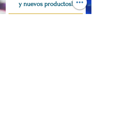
y nuevos productos!
Suscríbase ahora
SOLO POR CITA
PREGUNTAS,
COMENTARIOS,
PEDIDOS
PERSONALIZADOS?
Correo electrónico:
tjdinius@gmail.com
Teléfono:
360-904-9574
Dirección: 814 SE 357th Ave Washougal,