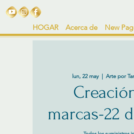
HOGAR
Acerca de
New Pag
lun, 22 may
  |  
Arte por Ta
Creació
marcas-22 
Todos los suministros i