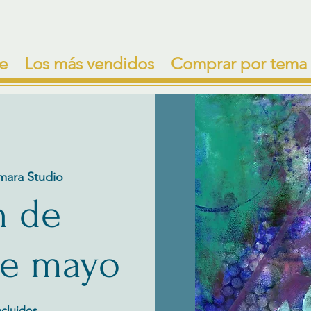
e
Los más vendidos
Comprar por tema
mara Studio
n de
de mayo
ncluidos