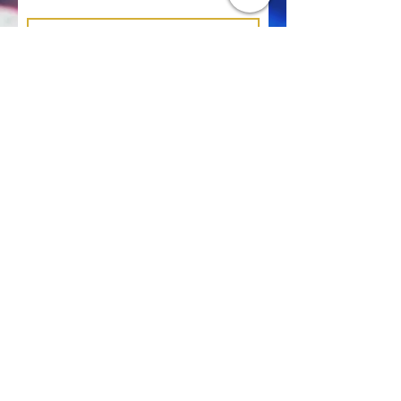
Suscríbase ahora
SOLO POR CITA
PREGUNTAS,
COMENTARIOS,
PEDIDOS
PERSONALIZADOS?
Correo electrónico:
tjdinius@gmail.com
Teléfono:
360-904-9574
Dirección: 814 SE 357th Ave Washougal,
WA 98671