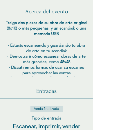
Acerca del evento
Traiga dos piezas de su obra de arte original
(8x10) o más pequeñas, y un scandisk o una
memoria USB
· Estarás escaneando y guardando tu obra
de arte en tu scandisk
· Demostraré cómo escanear obras de arte
más grandes, como 48x48
· Discutiremos formas de usar su escaneo
para aprovechar las ventas
· Compartiré lo que ha funcionado y lo que
no al crear productos a partir de mi arte
original
Entradas
· Hablaremos sobre el precio de sus
artículos y el ROI y la venta al por mayor.
· Lo bueno y lo malo de vender su obra de
Venta finalizada
arte a través de galerías, venta al por mayor,
consignación, exposiciones de arte, fiestas
Tipo de entrada
en casa, licencias, etc.
Escanear, imprimir, vender
También compartiré una hoja de cálculo que