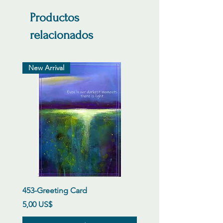
Productos
relacionados
New Arrival
453-Greeting Card
Precio
5,00 US$