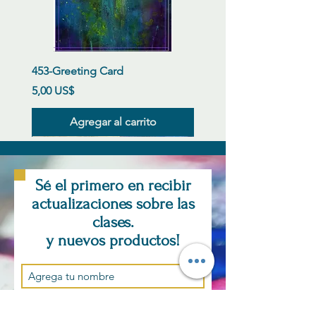
453-Greeting Card
Precio
5,00 US$
Agregar al carrito
New Arrival
New Arrival
New Arrival
New Arrival
New Arrival
New Arrival
New Arrival
New Arrival
New Arrival
New Arrival
New Arrival
New Arrival
Sé el primero en recibir
actualizaciones sobre las
clases.
y nuevos productos!