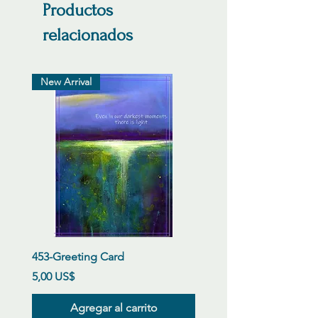
Productos
relacionados
New Arrival
453-Greeting Card
Precio
5,00 US$
Agregar al carrito