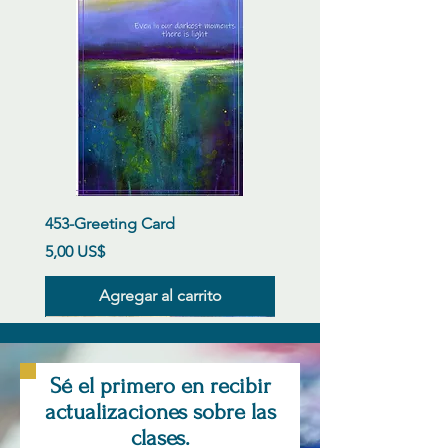
453-Greeting Card
Precio
5,00 US$
Agregar al carrito
New Arrival
New Arrival
New Arrival
New Arrival
New Arrival
New Arrival
New Arrival
New Arrival
New Arrival
New Arrival
New Arrival
New Arrival
Sé el primero en recibir
actualizaciones sobre las
clases.