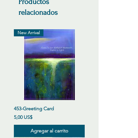
Productos
relacionados
New Arrival
453-Greeting Card
Precio
5,00 US$
Agregar al carrito