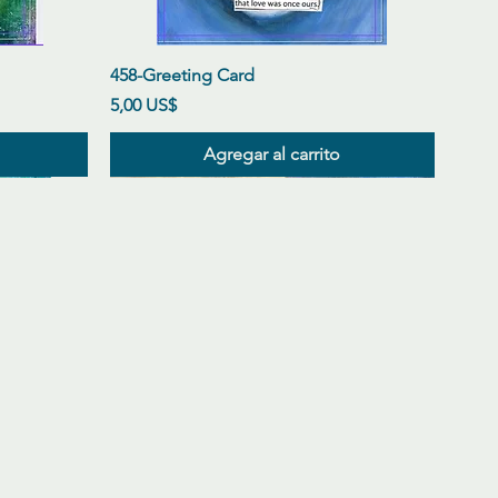
Vista rápida
458-Greeting Card
Precio
5,00 US$
Agregar al carrito
New Arrival