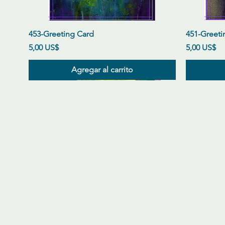
Vista rápida
453-Greeting Card
451-Greeti
Precio
Precio
5,00 US$
5,00 US$
Agregar al carrito
New Arrival
New Arrival
New Arrival
New Arriva
New Arriva
New Arriva