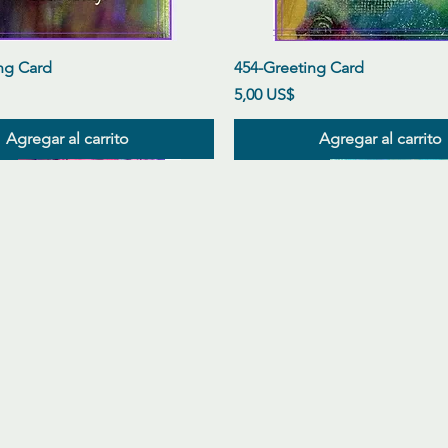
Vista rápida
Vista rápida
ng Card
454-Greeting Card
Precio
5,00 US$
Agregar al carrito
Agregar al carrito
l
l
l
New Arrival
New Arrival